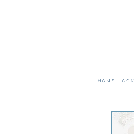
H O M E
C O M 