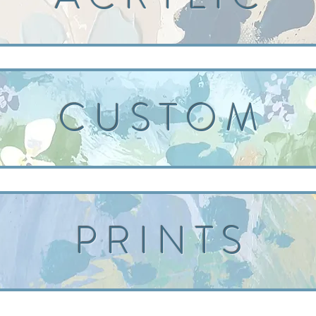
C U S T O M
P R I N T S