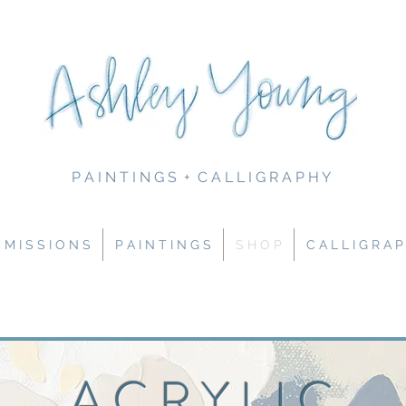
P A I N T I N G S + C A L L I G R A P H Y
M I S S I O N S
P A I N T I N G S
S H O P
C A L L I G R A P
A C R Y L I C