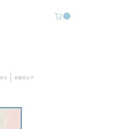
 H Y
A B O U T